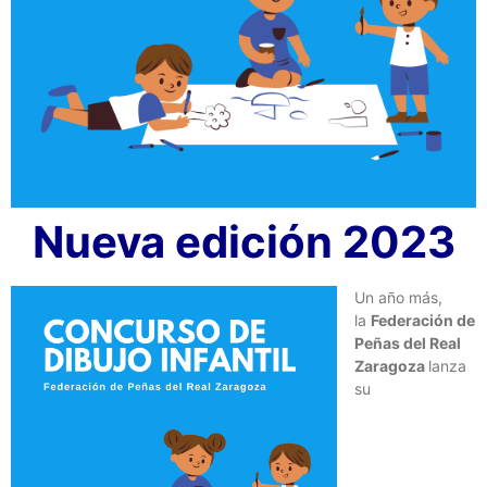
Nueva edición 2023
Un año más,
la
Federación de
Peñas del Real
Zaragoza
lanza
su